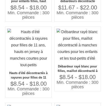
pour enfants filles, haut
débardeurs décontracté
court Simple avec manches
coton rayé à manches
$8.54 - $18.00
$11.67 - $22.00
courtes, tissu Jersey pour
courtes mignon haut en
Min. Commande : 300
Min. Commande : 300
enfants de 12 ans et moins
jersey pour les garçons et
pièces
pièces
les filles
Débardeur rayé blanc pour
filles, maillot décontracté à
Hauts d'été décontractés à
manches courtes pour les
$8.54 - $18.00
rayures pour filles de 11
enfants et les tout-petits
Min. Commande : 300
ans, hauts en jersey à
$8.54 - $18.00
d'été
pièces
manches courtes pour tout-
Min. Commande : 300
petits
pièces