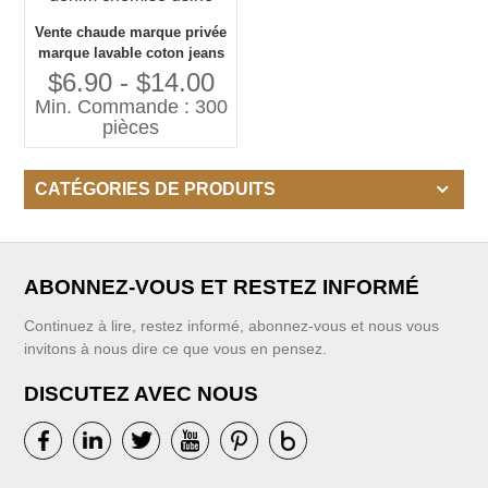
Vente chaude marque privée
marque lavable coton jeans
chemise denim décontracté
$6.90 - $14.00
filles denim chemise usine
Min. Commande : 300
pièces
CATÉGORIES DE PRODUITS
ABONNEZ-VOUS ET RESTEZ INFORMÉ
Continuez à lire, restez informé, abonnez-vous et nous vous
invitons à nous dire ce que vous en pensez.
DISCUTEZ AVEC NOUS