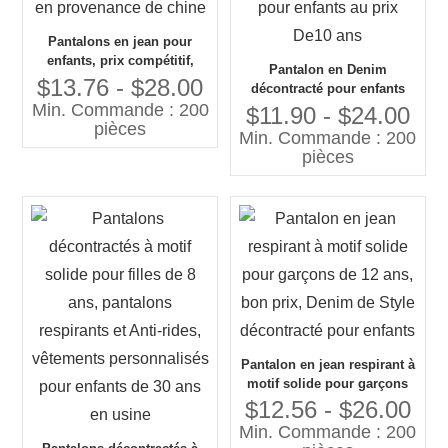
Pantalons en jean pour
enfants, prix compétitif,
Pantalon en Denim
respirant, motif solide,
$13.76 - $28.00
décontracté pour enfants
Denim pour garçons, vente
Min. Commande : 200
garçons âgés de 10 ans,
$11.90 - $24.00
en gros en provenance de
pièces
Jean respirant avec motif
Min. Commande : 200
chine
uni, pantalon en Jean pour
pièces
enfants au prix De10 ans
Pantalon en jean respirant à
motif solide pour garçons
de 12 ans, bon prix, Denim
$12.56 - $26.00
de Style décontracté pour
Min. Commande : 200
enfants