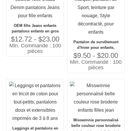
OEM fille Jeans enfants
pantalons enfants en gros
Jeans lavage en détresse
$12.72 - $23.00
Pantalon de survêtement
couleur rose chaud Denim
Min. Commande : 100
d'hiver pour enfants,
pantalons Jeans pour fille
pièces
personnalisé avec votre
enfants
$9.50 - $20.00
propre marque, pantalon de
Min. Commande : 100
Sport, teinture par nouage,
pièces
Style décontracté, pour
enfants
Misswinnie personnalisé
belle couleur rose broderie
Leggings et pantalons en