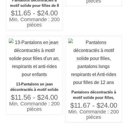
Pantalons décontractés à
pièces
motif solide pour filles de 8
ans, pantalons respirants et
$11.65 - $24.00
Anti-rides, vêtements
Min. Commande : 200
personnalisés pour enfants
pièces
de 30 ans en usine
13-Pantalons en jean
décontractés à motif solide
Pantalons décontractés à
pour filles d'un an,
$11.56 - $24.00
motif solide pour filles,
respirants et anti-rides pour
Min. Commande : 200
pantalons longs respirants
$11.67 - $24.00
enfants
pièces
et Anti-rides pour filles de
Min. Commande : 200
12 ans
pièces