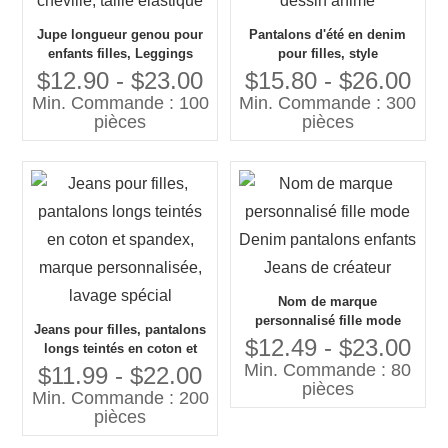
Jupe longueur genou pour
Pantalons d'été en denim
enfants filles, Leggings
pour filles, style
longueur cheville, taille
décontracté, motif de dessin
$12.90 - $23.00
$15.80 - $26.00
élastique
animé
Min. Commande : 100
Min. Commande : 300
pièces
pièces
Nom de marque
personnalisé fille mode
Jeans pour filles, pantalons
Denim pantalons enfants
$12.49 - $23.00
longs teintés en coton et
Jeans de créateur
Min. Commande : 80
spandex, marque
$11.99 - $22.00
pièces
personnalisée, lavage
Min. Commande : 200
spécial
pièces