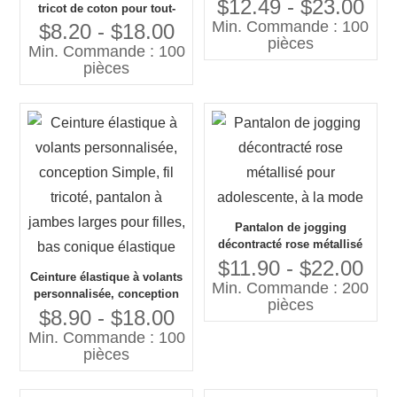
enfants filles jean
$12.49 - $23.00
tricot de coton pour tout-
Min. Commande : 100
petits, pantalons doux et
$8.20 - $18.00
pièces
extensibles imprimés de 3 à
Min. Commande : 100
8 ans
pièces
Pantalon de jogging
décontracté rose métallisé
pour adolescente, à la mode
$11.90 - $22.00
Ceinture élastique à volants
Min. Commande : 200
personnalisée, conception
pièces
Simple, fil tricoté, pantalon
$8.90 - $18.00
à jambes larges pour filles,
Min. Commande : 100
bas conique élastique
pièces