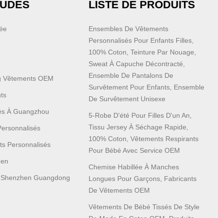
AUDES
LISTE DE PRODUITS
sée
Ensembles De Vêtements
Personnalisés Pour Enfants Filles,
100% Coton, Teinture Par Nouage,
Sweat À Capuche Décontracté,
Ensemble De Pantalons De
 Vêtements OEM
Survêtement Pour Enfants, Ensemble
ts
De Survêtement Unisexe
sés À Guangzhou
5-Robe D'été Pour Filles D'un An,
Tissu Jersey À Séchage Rapide,
Personnalisés
100% Coton, Vêtements Respirants
ts Personnalisés
Pour Bébé Avec Service OEM
men
Chemise Habillée À Manches
 Shenzhen Guangdong
Longues Pour Garçons, Fabricants
De Vêtements OEM
Vêtements De Bébé Tissés De Style