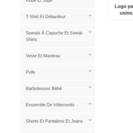
Robe Et Jupe
Logo pe
usine,
T-Shirt Et Débardeur
respiran
pour enf
de shorts
Sweats À Capuche Et Sweat-
person
Shirts
imprimé
Veste Et Manteau
Pulls
Barboteuses Bébé
Ensemble De Vêtements
Shorts Et Pantalons Et Jeans