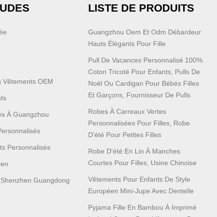
AUDES
LISTE DE PRODUITS
sée
Guangzhou Oem Et Odm Débardeur
Hauts Élégants Pour Fille
Pull De Vacances Personnalisé 100%
Coton Tricoté Pour Enfants, Pulls De
 Vêtements OEM
Noël Ou Cardigan Pour Bébés Filles
Et Garçons, Fournisseur De Pulls
ts
Robes À Carreaux Vertes
sés À Guangzhou
Personnalisées Pour Filles, Robe
Personnalisés
D'été Pour Petites Filles
ts Personnalisés
Robe D'été En Lin À Manches
Courtes Pour Filles, Usine Chinoise
men
Vêtements Pour Enfants De Style
 Shenzhen Guangdong
Européen Mini-Jupe Avec Dentelle
Pyjama Fille En Bambou À Imprimé