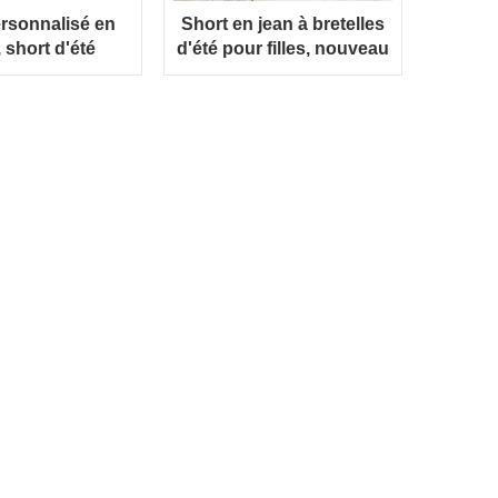
rsonnalisé en
Short en jean à bretelles
 short d'été
d'été pour filles, nouveau
t en Polyester
Design 2023
ants, ensembles
 décontracté és
nalisés avec
 personnalisé