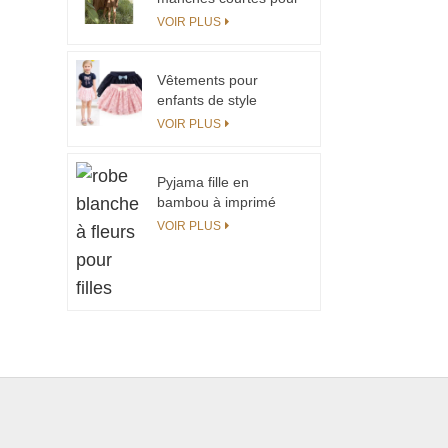
filles, usine chinoise
VOIR PLUS
Vêtements pour
enfants de style
européen Mini-jupe
VOIR PLUS
avec dentelle
Pyjama fille en
bambou à imprimé
intégral Cutom pour
VOIR PLUS
vêtements de maison-
1684911257166906