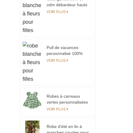
odm débardeur hauts
élégants pour fille
VOIR PLUS
Pull de vacances
personnalisé 100%
coton tricoté pour
VOIR PLUS
enfants, pulls de noël
ou Cardigan pour
bébés filles et
garçons, fournisseur
de pulls
Robes à carreaux
vertes personnalisées
pour filles, robe d'été
VOIR PLUS
pour petites filles
Robe d'été en lin à
manches courtes pour