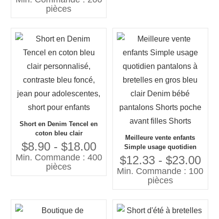
coton respirant avec motif
pièces
animal brodé, prix bas !
Short en Denim Tencel en
coton bleu clair
Meilleure vente enfants
personnalisé, contraste bleu
$8.90 - $18.00
Simple usage quotidien
foncé, jean pour
Min. Commande : 400
pantalons à bretelles en
$12.33 - $23.00
adolescentes, short pour
pièces
gros bleu clair Denim bébé
Min. Commande : 100
enfants
pantalons Shorts poche
pièces
avant filles Shorts