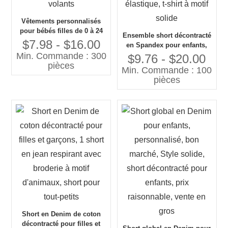
Vêtements personnalisés
pour bébés filles de 0 à 24
Ensemble short décontracté
mois, Mini Bloommers Tutu
$7.98 - $16.00
en Spandex pour enfants,
à 3 couches à volants
Min. Commande : 300
avec nœud décoratif, tissu
$9.76 - $20.00
pièces
Denim, taille respirante et
Min. Commande : 100
élastique, t-shirt à motif
pièces
solide
Short en Denim de coton
décontracté pour filles et