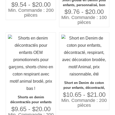
Short global en Denim pour
garçons, 1 short en jean
$9.54 - $20.00
enfants, personnalisé, bon
respirant avec broderie à
Min. Commande : 200
marché, Style solide, short
$9.76 - $20.00
motif d'animaux, short pour
pièces
décontracté pour enfants,
Min. Commande : 100
tout-petits
prix raisonnable, vente en
pièces
gros
Short en Denim de coton
pour enfants, décontracté,
respirant, avec décoration
$10.65 - $21.00
Shorts en denim
brodée, motif Animal, prix
Min. Commande : 200
décontractés pour enfants
raisonnable, été
pièces
OEM promotionnels pour
$9.65 - $20.00
garçons, shorts chino en
Min. Commande : 200