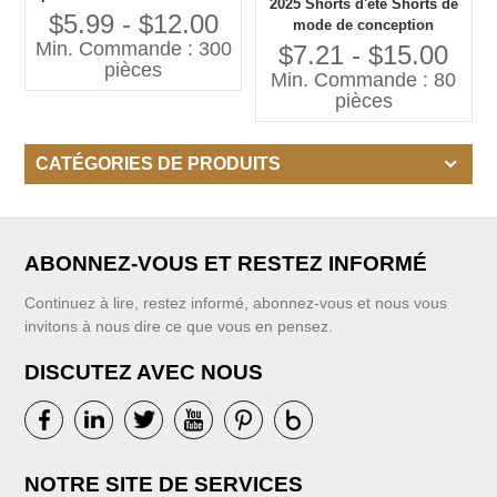
2025 Shorts d'été Shorts de
jeans ODM Filles Jeans
$5.99 - $12.00
mode de conception
courts enfants
Min. Commande : 300
personnalisée pour les
$7.21 - $15.00
pièces
petites filles
Min. Commande : 80
pièces
CATÉGORIES DE PRODUITS
ABONNEZ-VOUS ET RESTEZ INFORMÉ
Continuez à lire, restez informé, abonnez-vous et nous vous
invitons à nous dire ce que vous en pensez.
DISCUTEZ AVEC NOUS
NOTRE SITE DE SERVICES