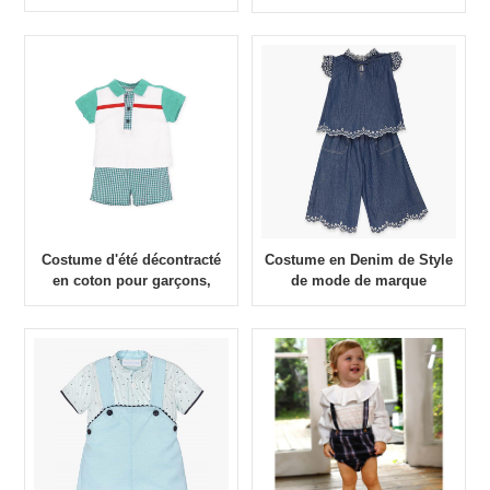
personnalisée d'usine,
enfants, ensembles de
ensembles de vêtements
vêtements d'été pour filles,
d'été pour enfants pour
marque personnalisée en
filles
usine, Style à la mode
Costume d'été décontracté
Costume en Denim de Style
en coton pour garçons,
de mode de marque
deux pièces, beau costume
personnalisée d'usine,
pour enfants
ensembles de vêtements
d'été pour enfants pour
filles