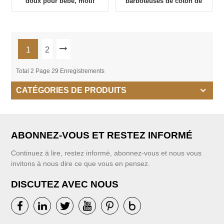
doux pour bébé, motif
barboteuses de coton de
imprimé personnalisé
filles de fabricant de
vêtements de bébé avec
floral
1
2
Total 2 Page 29 Enregistrements
CATÉGORIES DE PRODUITS
ABONNEZ-VOUS ET RESTEZ INFORMÉ
Continuez à lire, restez informé, abonnez-vous et nous vous
invitons à nous dire ce que vous en pensez.
DISCUTEZ AVEC NOUS