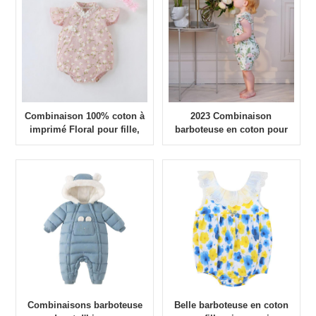
Combinaison 100% coton à
2023 Combinaison
imprimé Floral pour fille,
barboteuse en coton pour
barboteuse d'été pour bébé
filles avec logo
en bas âge, dernière
personnalisé
collection
Combinaisons barboteuse
Belle barboteuse en coton