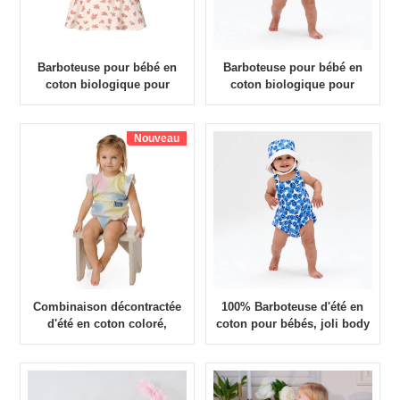
Barboteuse pour bébé en
Barboteuse pour bébé en
coton biologique pour
coton biologique pour
enfants, manches courtes,
enfants, manches courtes,
personnalisé, haute qualité,
personnalisé, haute qualité,
été
été
Nouveau
Combinaison décontractée
100% Barboteuse d'été en
d'été en coton coloré,
coton pour bébés, joli body
barboteuse OEM pour
pour bébés
garçon et fille, teinture par
nouage