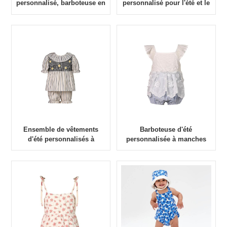
personnalisé, barboteuse en
personnalisé pour l'été et le
velours côtelé pour bébé,
printemps, barboteuse en
tissu floral de haute qualité,
tissu floral pour enfants de
été et printemps
haute qualité
Ensemble de vêtements
Barboteuse d'été
d'été personnalisés à
personnalisée à manches
rayures à manches courtes,
courtes, blanc, bleu, tissu
tissu brodé de haute qualité
brodé pour enfants de haute
pour enfants, ensemble de
qualité, barboteuse pour
vêtements pour bébés
bébé