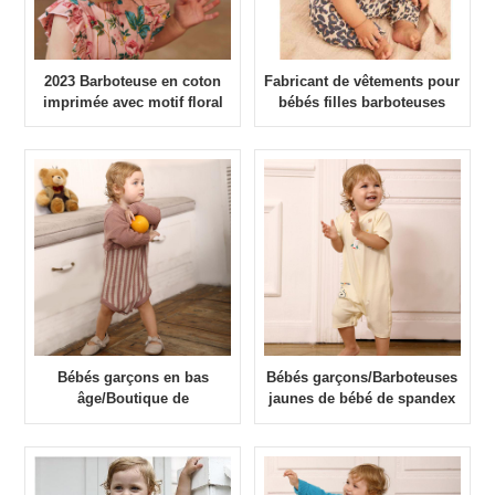
2023 Barboteuse en coton
Fabricant de vêtements pour
imprimée avec motif floral
bébés filles barboteuses
et logo personnalisé pour
imprimées léopard
bébés filles
Bébés garçons en bas
Bébés garçons/Barboteuses
âge/Boutique de
jaunes de bébé de spandex
barboteuses en tricot de
de coton doux de filles pour
coton pour filles
l'été