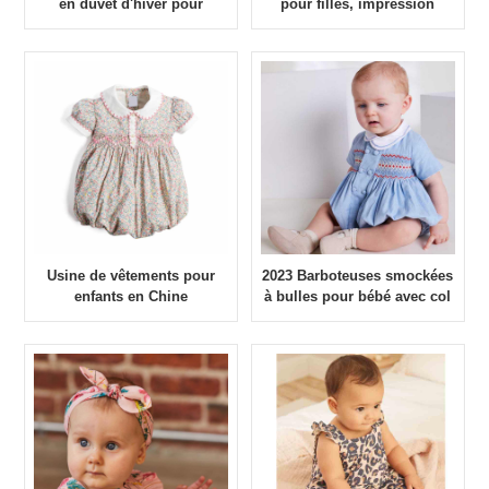
en duvet d'hiver pour
pour filles, impression
enfants, vêtements de
personnalisée
bonne qualité
Usine de vêtements pour
2023 Barboteuses smockées
enfants en Chine
à bulles pour bébé avec col
Barboteuse de style
brodé de marque privée
britannique rétro pour
bébés filles