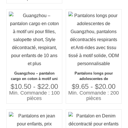
conception
Guangzhou – pantalon
Pantalons longs pour
cargo en coton à motif uni
adolescentes de
pour filles, salopette short,
Guangzhou, pantalons
$10.50 - $22.00
$9.65 - $20.00
Style décontracté, respirant,
décontractés respirants et
Min. Commande : 100
Min. Commande : 200
pour enfants de 10 ans et
Anti-rides avec tissu tissé à
pièces
pièces
plus
motif solide, ODM
personnalisable