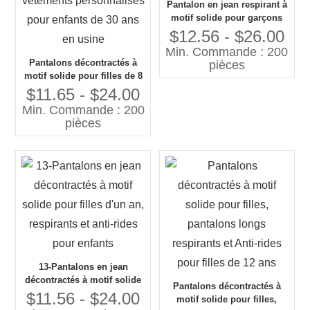
Pantalon en jean respirant à
motif solide pour garçons
de 12 ans, bon prix, Denim
$12.56 - $26.00
de Style décontracté pour
Min. Commande : 200
enfants
Pantalons décontractés à
pièces
motif solide pour filles de 8
ans, pantalons respirants et
$11.65 - $24.00
Anti-rides, vêtements
Min. Commande : 200
personnalisés pour enfants
pièces
de 30 ans en usine
13-Pantalons en jean
décontractés à motif solide
Pantalons décontractés à
pour filles d'un an,
$11.56 - $24.00
motif solide pour filles,
respirants et anti-rides pour