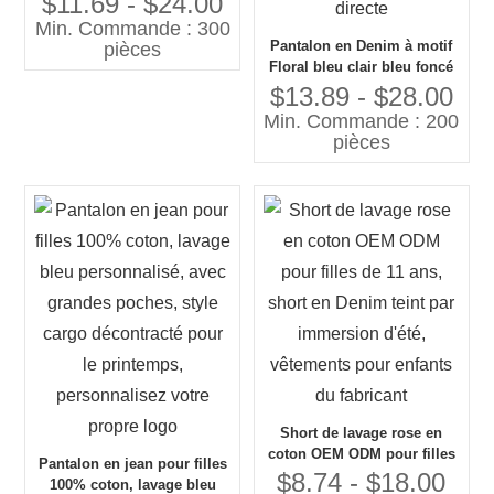
$11.69 - $24.00
de coton doux, look lavé
Min. Commande : 300
Pantalon en Denim à motif
pièces
Floral bleu clair bleu foncé
personnalisé pour filles,
$13.89 - $28.00
jambe large avec couleur
Min. Commande : 200
contrastée, jean en Denim
pièces
personnalisé en usine
directe
Short de lavage rose en
coton OEM ODM pour filles
Pantalon en jean pour filles
de 11 ans, short en Denim
$8.74 - $18.00
100% coton, lavage bleu