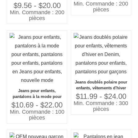
teint par immersion d'été,
Min. Commande : 200
personnalisé, avec grandes
$9.56 - $20.00
vêtements pour enfants du
pièces
poches, style cargo
Min. Commande : 200
fabricant
décontracté pour le
pièces
printemps, personnalisez
votre propre logo
Jeans doublés polaire pour
enfants, vêtements d'hiver
Jeans pour enfants,
en Denim, pantalons pour
$11.99 - $24.00
pantalons à la mode pour
enfants, pantalons pour
Min. Commande : 300
enfants, pantalons pour
$10.69 - $22.00
garçons
pièces
enfants, pantalons en Jeans
Min. Commande : 100
pour enfants, nouvelle
pièces
mode