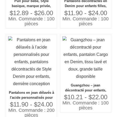
Pull pour bébé, Style
Pantalons décontractés en
basique, marque privée,
Denim pour enfants filles,
pantalons et pantalons
personnalisés, nouveau
$12.89 - $26.00
$11.90 - $24.00
tricotés, surdimensionnés,
Design de mode, short en
Min. Commande : 100
Min. Commande : 100
unisexes pour filles et
jean brodé, Technique de
pièces
pièces
garçons
lavage
Guangzhou – jean
décontracté pour enfants,
Pantalons en jean délavés à
pantalon Cargo en Denim,
$10.21 - $22.00
l'acide personnalisés pour
tissu lavé et doux, grande
Min. Commande : 100
enfants, pantalons
$11.90 - $24.00
taille disponible
pièces
décontractés de Style Denim
Min. Commande : 200
pour enfants, dernière
pièces