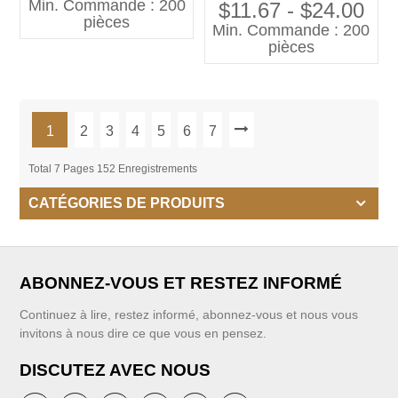
Min. Commande : 200
pantalons longs respirants
$11.67 - $24.00
enfants
pièces
et Anti-rides pour filles de
Min. Commande : 200
12 ans
pièces
1
2
3
4
5
6
7
Total 7 Pages 152 Enregistrements
CATÉGORIES DE PRODUITS
ABONNEZ-VOUS ET RESTEZ INFORMÉ
Continuez à lire, restez informé, abonnez-vous et nous vous
invitons à nous dire ce que vous en pensez.
DISCUTEZ AVEC NOUS