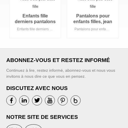
Pantalons pour
OEM et ODM
ns
enfants filles, jean
personnalisé en
n
à la mode, couleur
gros rose coton
èle pur Style décontracté Guangzhou enfants vêtements
Pantalons pour enfants filles, jean à la mode, couleur contrastée, Style décontracté, pantalon imprimé avec bande élastique marron blanc noir
OEM et ODM personnalisé en gros rose coton bébé vêtements bébé couverture sac de couchage bébé Swaddle
le
contrastée, Style
bébé vêtements
décontracté,
bébé couverture
pantalon imprimé
sac de couchage
avec bande
bébé Swaddle
ts
élastique marron
ABONNEZ-VOUS ET RESTEZ INFORMÉ
blanc noir
Continuez à lire, restez informé, abonnez-vous et nous vous
invitons à nous dire ce que vous en pensez.
DISCUTEZ AVEC NOUS
VOIR PLUS
VOIR PLUS
NOTRE SITE DE SERVICES